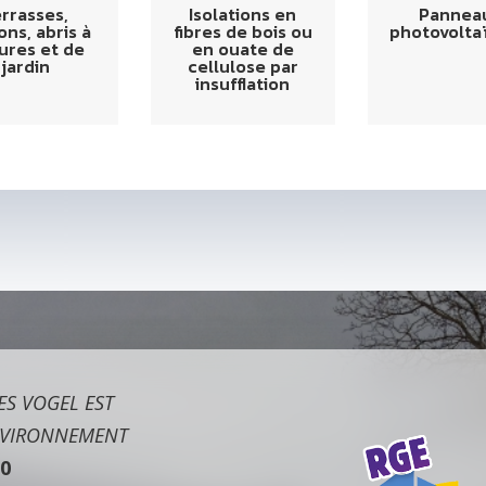
Pannea
errasses,
Isolations en
photovolta
ons, abris à
fibres de bois ou
tures et de
en ouate de
jardin
cellulose par
insufflation
ES VOGEL EST
ENVIRONNEMENT
0