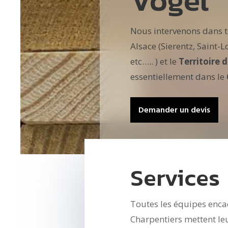
Vogel
Nous intervenons dans t
Alsace (Sierentz, Saint-
etc….. ) et le
Territoire 
essentiellement dans le
Demander un devis
Services
Toutes les équipes enca
Charpentiers mettent leu