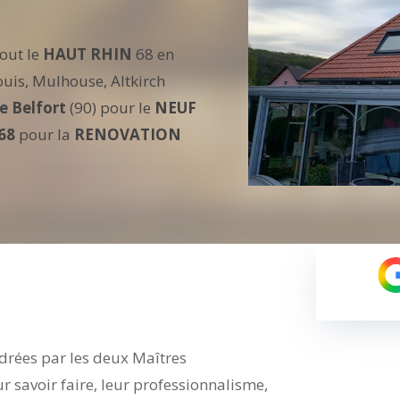
out le
HAUT RHIN
68 en
Louis, Mulhouse, Altkirch
de Belfort
(90) pour le
NEUF
68
pour la
RENOVATION
drées par les deux Maîtres
r savoir faire, leur professionnalisme,